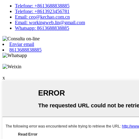
Telefone: +8613688838885
Telefone: +8613923456781
Email: ceo@kechao.com.cn
Email: workingweb.lin@gmail.com
Whatsapp: 8613688838885
Enviar email
8613688838885
x