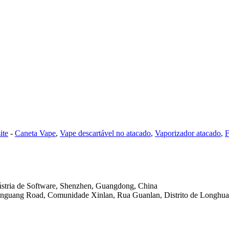
ite
-
Caneta Vape
,
Vape descartável no atacado
,
Vaporizador atacado
,
F
dústria de Software, Shenzhen, Guangdong, China
uanguang Road, Comunidade Xinlan, Rua Guanlan, Distrito de Longhu