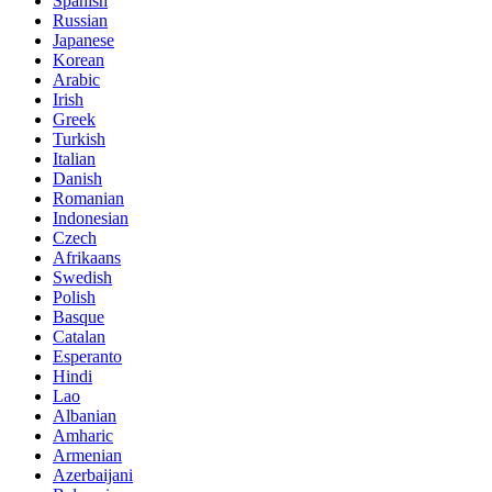
Spanish
Russian
Japanese
Korean
Arabic
Irish
Greek
Turkish
Italian
Danish
Romanian
Indonesian
Czech
Afrikaans
Swedish
Polish
Basque
Catalan
Esperanto
Hindi
Lao
Albanian
Amharic
Armenian
Azerbaijani