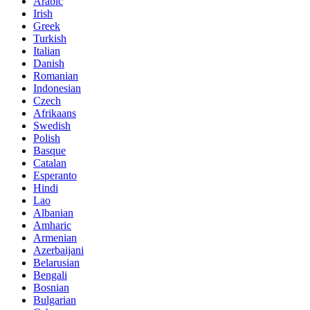
Arabic
Irish
Greek
Turkish
Italian
Danish
Romanian
Indonesian
Czech
Afrikaans
Swedish
Polish
Basque
Catalan
Esperanto
Hindi
Lao
Albanian
Amharic
Armenian
Azerbaijani
Belarusian
Bengali
Bosnian
Bulgarian