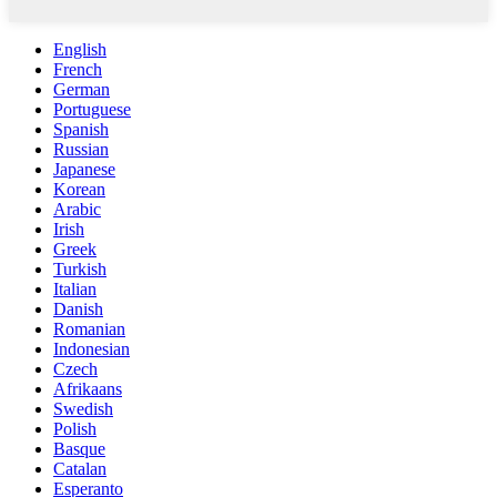
English
French
German
Portuguese
Spanish
Russian
Japanese
Korean
Arabic
Irish
Greek
Turkish
Italian
Danish
Romanian
Indonesian
Czech
Afrikaans
Swedish
Polish
Basque
Catalan
Esperanto