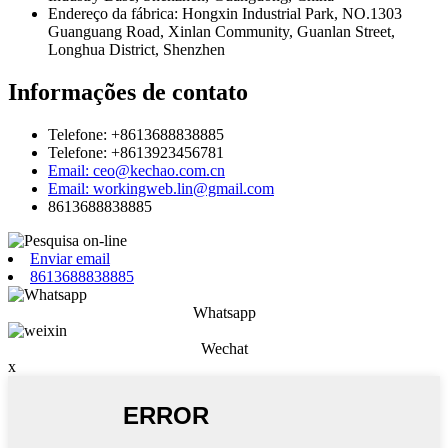
Endereço da fábrica: Hongxin Industrial Park, NO.1303
Guanguang Road, Xinlan Community, Guanlan Street,
Longhua District, Shenzhen
Informações de contato
Telefone: +8613688838885
Telefone: +8613923456781
Email: ceo@kechao.com.cn
Email: workingweb.lin@gmail.com
8613688838885
Enviar email
8613688838885
Whatsapp
Wechat
x